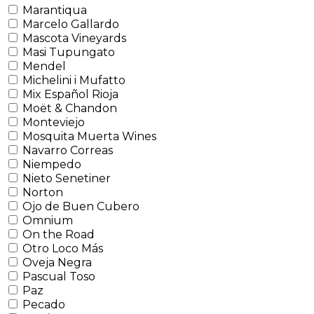
Marantiqua
Marcelo Gallardo
Mascota Vineyards
Masi Tupungato
Mendel
Michelini i Mufatto
Mix Español Rioja
Moët & Chandon
Monteviejo
Mosquita Muerta Wines
Navarro Correas
Niempedo
Nieto Senetiner
Norton
Ojo de Buen Cubero
Omnium
On the Road
Otro Loco Más
Oveja Negra
Pascual Toso
Paz
Pecado