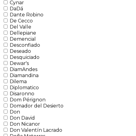
Cynar
DaDá
Dante Robino
De Cecco
Del Valle
Dellepiane
Demencial
Desconfiado
Deseado
Desquiciado
Dewar's
DiamAndes
Diamandina
Dilema
Diplomatico
Disaronno
Dom Pérignon
Domador del Desierto
Don
Don David
Don Nicanor
Don Valentín Lacrado