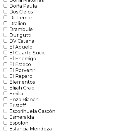
Doña Matorras
Doña Paula
Dos Cielos
Dr. Lemon
Dralion
Drambuie
Durigutti
DV Catena
El Abuelo
El Cuarto Sucio
El Enemigo
El Esteco
El Porvenir
El Reparo
Elementos
Elijah Craig
Emilia
Enzo Bianchi
Eristoff
Escorihuela Gascón
Esmeralda
Espolon
Estancia Mendoza