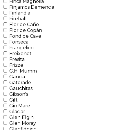
Finca Magnolia
Finjamos Demencia
Finlandia
Fireball
Flor de Caño
Flor de Copán
Fond de Cave
Fonseca
Frangelico
Freixenet
Fresita
Frizze
G.H. Mumm
Gancia
Gatorade
Gauchitas
Gibson's
Gift
Gin Mare
Glaciar
Glen Elgin
Glen Moray
Glenfiddich