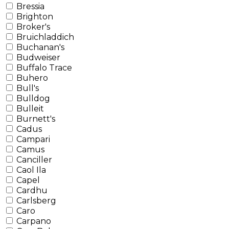
Bressia
Brighton
Broker's
Bruichladdich
Buchanan's
Budweiser
Buffalo Trace
Buhero
Bull's
Bulldog
Bulleit
Burnett's
Cadus
Campari
Camus
Canciller
Caol Ila
Capel
Cardhu
Carlsberg
Caro
Carpano