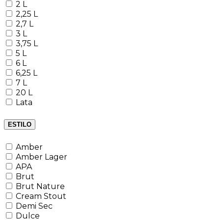
2 L
2,25 L
2,7 L
3 L
3,75 L
5 L
6 L
6,25 L
7 L
20 L
Lata
ESTILO
Amber
Amber Lager
APA
Brut
Brut Nature
Cream Stout
Demi Sec
Dulce