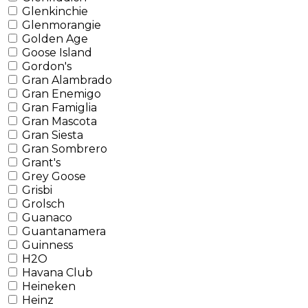
Glenkinchie
Glenmorangie
Golden Age
Goose Island
Gordon's
Gran Alambrado
Gran Enemigo
Gran Famiglia
Gran Mascota
Gran Siesta
Gran Sombrero
Grant's
Grey Goose
Grisbi
Grolsch
Guanaco
Guantanamera
Guinness
H2O
Havana Club
Heineken
Heinz