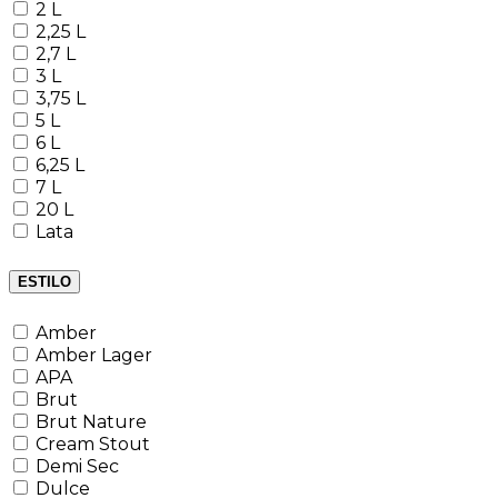
2 L
2,25 L
2,7 L
3 L
3,75 L
5 L
6 L
6,25 L
7 L
20 L
Lata
ESTILO
Amber
Amber Lager
APA
Brut
Brut Nature
Cream Stout
Demi Sec
Dulce