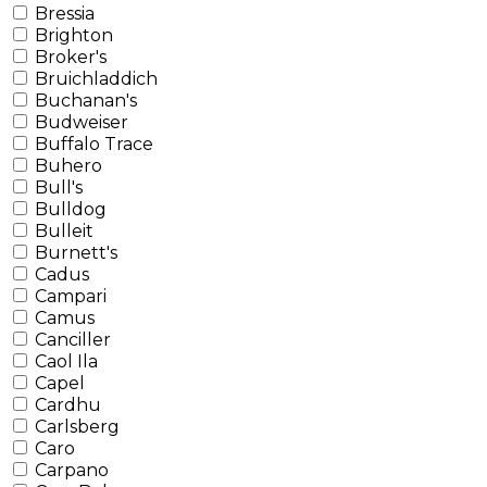
Bressia
Brighton
Broker's
Bruichladdich
Buchanan's
Budweiser
Buffalo Trace
Buhero
Bull's
Bulldog
Bulleit
Burnett's
Cadus
Campari
Camus
Canciller
Caol Ila
Capel
Cardhu
Carlsberg
Caro
Carpano