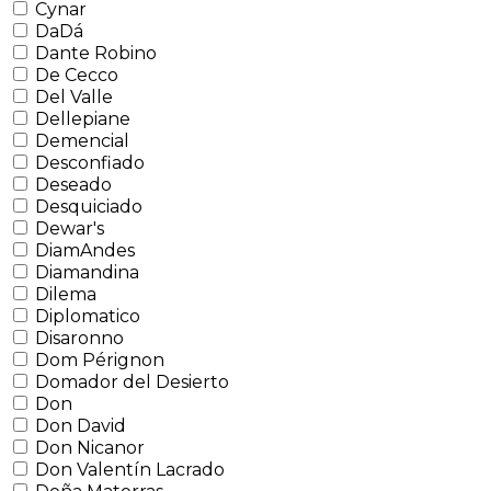
Cynar
DaDá
Dante Robino
De Cecco
Del Valle
Dellepiane
Demencial
Desconfiado
Deseado
Desquiciado
Dewar's
DiamAndes
Diamandina
Dilema
Diplomatico
Disaronno
Dom Pérignon
Domador del Desierto
Don
Don David
Don Nicanor
Don Valentín Lacrado