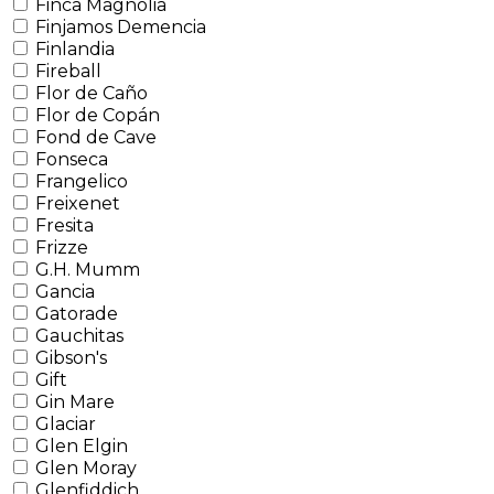
Finca Magnolia
Finjamos Demencia
Finlandia
Fireball
Flor de Caño
Flor de Copán
Fond de Cave
Fonseca
Frangelico
Freixenet
Fresita
Frizze
G.H. Mumm
Gancia
Gatorade
Gauchitas
Gibson's
Gift
Gin Mare
Glaciar
Glen Elgin
Glen Moray
Glenfiddich