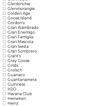
Glenkinchie
Glenmorangie
Golden Age
Goose Island
Gordon's
Gran Alambrado
Gran Enemigo
Gran Famiglia
Gran Mascota
Gran Siesta
Gran Sombrero
Grant's
Grey Goose
Grisbi
Grolsch
Guanaco
Guantanamera
Guinness
H2O
Havana Club
Heineken
Heinz