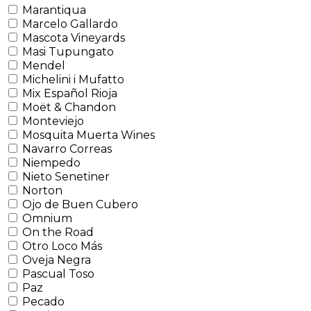
Marantiqua
Marcelo Gallardo
Mascota Vineyards
Masi Tupungato
Mendel
Michelini i Mufatto
Mix Español Rioja
Moët & Chandon
Monteviejo
Mosquita Muerta Wines
Navarro Correas
Niempedo
Nieto Senetiner
Norton
Ojo de Buen Cubero
Omnium
On the Road
Otro Loco Más
Oveja Negra
Pascual Toso
Paz
Pecado