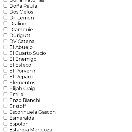
Doña Matorras
Doña Paula
Dos Cielos
Dr. Lemon
Dralion
Drambuie
Durigutti
DV Catena
El Abuelo
El Cuarto Sucio
El Enemigo
El Esteco
El Porvenir
El Reparo
Elementos
Elijah Craig
Emilia
Enzo Bianchi
Eristoff
Escorihuela Gascón
Esmeralda
Espolon
Estancia Mendoza