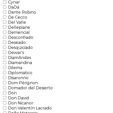
Cynar
DaDá
Dante Robino
De Cecco
Del Valle
Dellepiane
Demencial
Desconfiado
Deseado
Desquiciado
Dewar's
DiamAndes
Diamandina
Dilema
Diplomatico
Disaronno
Dom Pérignon
Domador del Desierto
Don
Don David
Don Nicanor
Don Valentín Lacrado