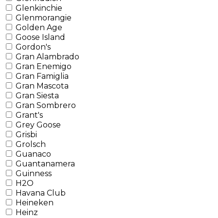
Glenkinchie
Glenmorangie
Golden Age
Goose Island
Gordon's
Gran Alambrado
Gran Enemigo
Gran Famiglia
Gran Mascota
Gran Siesta
Gran Sombrero
Grant's
Grey Goose
Grisbi
Grolsch
Guanaco
Guantanamera
Guinness
H2O
Havana Club
Heineken
Heinz