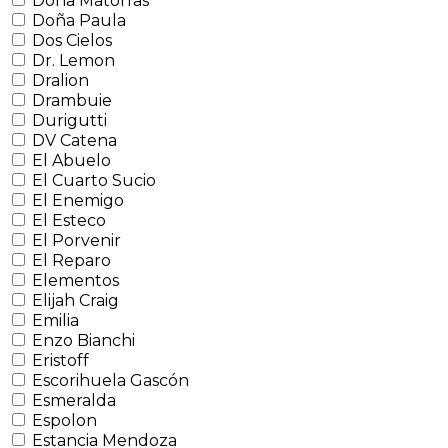
Doña Matorras
Doña Paula
Dos Cielos
Dr. Lemon
Dralion
Drambuie
Durigutti
DV Catena
El Abuelo
El Cuarto Sucio
El Enemigo
El Esteco
El Porvenir
El Reparo
Elementos
Elijah Craig
Emilia
Enzo Bianchi
Eristoff
Escorihuela Gascón
Esmeralda
Espolon
Estancia Mendoza