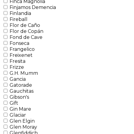
Finca Magnolia
Finjamos Demencia
Finlandia
Fireball
Flor de Caño
Flor de Copán
Fond de Cave
Fonseca
Frangelico
Freixenet
Fresita
Frizze
G.H. Mumm
Gancia
Gatorade
Gauchitas
Gibson's
Gift
Gin Mare
Glaciar
Glen Elgin
Glen Moray
Glenfiddich