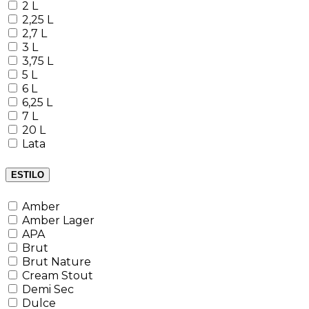
2 L
2,25 L
2,7 L
3 L
3,75 L
5 L
6 L
6,25 L
7 L
20 L
Lata
ESTILO
Amber
Amber Lager
APA
Brut
Brut Nature
Cream Stout
Demi Sec
Dulce