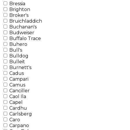
Bressia
Brighton
Broker's
Bruichladdich
Buchanan's
Budweiser
Buffalo Trace
Buhero
Bull's
Bulldog
Bulleit
Burnett's
Cadus
Campari
Camus
Canciller
Caol Ila
Capel
Cardhu
Carlsberg
Caro
Carpano