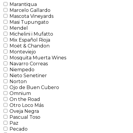
Marantiqua
Marcelo Gallardo
Mascota Vineyards
Masi Tupungato
Mendel
Michelini i Mufatto
Mix Español Rioja
Moët & Chandon
Monteviejo
Mosquita Muerta Wines
Navarro Correas
Niempedo
Nieto Senetiner
Norton
Ojo de Buen Cubero
Omnium
On the Road
Otro Loco Más
Oveja Negra
Pascual Toso
Paz
Pecado