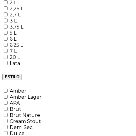
2 L
2,25 L
2,7 L
3 L
3,75 L
5 L
6 L
6,25 L
7 L
20 L
Lata
ESTILO
Amber
Amber Lager
APA
Brut
Brut Nature
Cream Stout
Demi Sec
Dulce