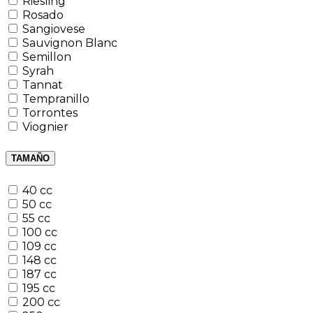
Riesling
Rosado
Sangiovese
Sauvignon Blanc
Semillon
Syrah
Tannat
Tempranillo
Torrontes
Viognier
TAMAÑO
40 cc
50 cc
55 cc
100 cc
109 cc
148 cc
187 cc
195 cc
200 cc