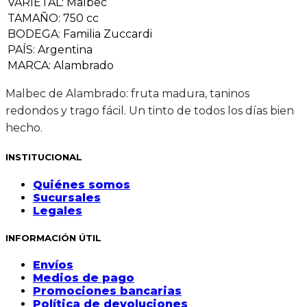
VARIETAL
:
Malbec
TAMAÑO
:
750 cc
BODEGA
:
Familia Zuccardi
PAÍS
:
Argentina
MARCA
:
Alambrado
Malbec de Alambrado: fruta madura, taninos
redondos y trago fácil. Un tinto de todos los días bien
hecho.
INSTITUCIONAL
Quiénes somos
Sucursales
Legales
INFORMACIÓN ÚTIL
Envíos
Medios de pago
Promociones bancarias
Política de devoluciones