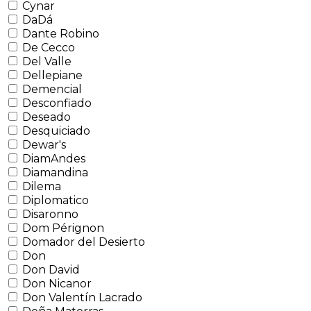
Cynar
DaDá
Dante Robino
De Cecco
Del Valle
Dellepiane
Demencial
Desconfiado
Deseado
Desquiciado
Dewar's
DiamAndes
Diamandina
Dilema
Diplomatico
Disaronno
Dom Pérignon
Domador del Desierto
Don
Don David
Don Nicanor
Don Valentín Lacrado