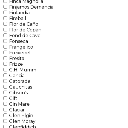
Finca Magnolia
Finjamos Demencia
Finlandia
Fireball
Flor de Caño
Flor de Copán
Fond de Cave
Fonseca
Frangelico
Freixenet
Fresita
Frizze
G.H. Mumm
Gancia
Gatorade
Gauchitas
Gibson's
Gift
Gin Mare
Glaciar
Glen Elgin
Glen Moray
Glenfiddich