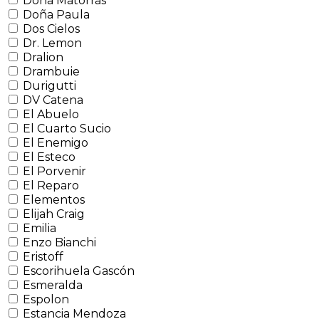
Doña Matorras
Doña Paula
Dos Cielos
Dr. Lemon
Dralion
Drambuie
Durigutti
DV Catena
El Abuelo
El Cuarto Sucio
El Enemigo
El Esteco
El Porvenir
El Reparo
Elementos
Elijah Craig
Emilia
Enzo Bianchi
Eristoff
Escorihuela Gascón
Esmeralda
Espolon
Estancia Mendoza