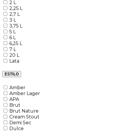
2 L
2,25 L
2,7 L
3 L
3,75 L
5 L
6 L
6,25 L
7 L
20 L
Lata
ESTILO
Amber
Amber Lager
APA
Brut
Brut Nature
Cream Stout
Demi Sec
Dulce