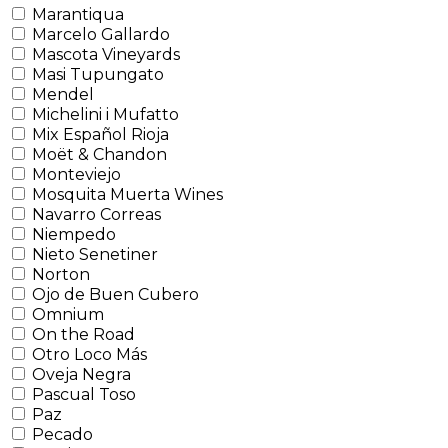
Marantiqua
Marcelo Gallardo
Mascota Vineyards
Masi Tupungato
Mendel
Michelini i Mufatto
Mix Español Rioja
Moët & Chandon
Monteviejo
Mosquita Muerta Wines
Navarro Correas
Niempedo
Nieto Senetiner
Norton
Ojo de Buen Cubero
Omnium
On the Road
Otro Loco Más
Oveja Negra
Pascual Toso
Paz
Pecado