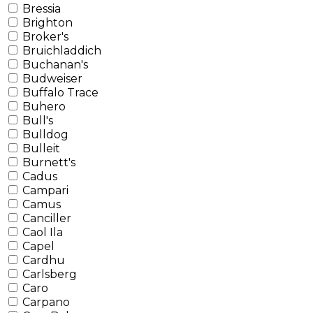
Bressia
Brighton
Broker's
Bruichladdich
Buchanan's
Budweiser
Buffalo Trace
Buhero
Bull's
Bulldog
Bulleit
Burnett's
Cadus
Campari
Camus
Canciller
Caol Ila
Capel
Cardhu
Carlsberg
Caro
Carpano