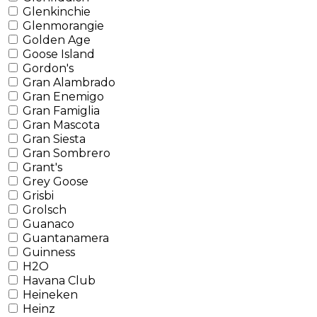
Glenkinchie
Glenmorangie
Golden Age
Goose Island
Gordon's
Gran Alambrado
Gran Enemigo
Gran Famiglia
Gran Mascota
Gran Siesta
Gran Sombrero
Grant's
Grey Goose
Grisbi
Grolsch
Guanaco
Guantanamera
Guinness
H2O
Havana Club
Heineken
Heinz