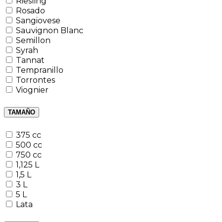
Riesling
Rosado
Sangiovese
Sauvignon Blanc
Semillon
Syrah
Tannat
Tempranillo
Torrontes
Viognier
TAMAÑO
375 cc
500 cc
750 cc
1,125 L
1,5 L
3 L
5 L
Lata