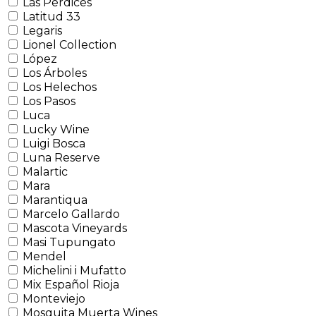
Las Perdices
Latitud 33
Legaris
Lionel Collection
López
Los Árboles
Los Helechos
Los Pasos
Luca
Lucky Wine
Luigi Bosca
Luna Reserve
Malartic
Mara
Marantiqua
Marcelo Gallardo
Mascota Vineyards
Masi Tupungato
Mendel
Michelini i Mufatto
Mix Español Rioja
Monteviejo
Mosquita Muerta Wines