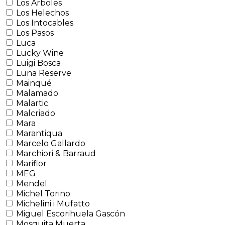
Los Árboles
Los Helechos
Los Intocables
Los Pasos
Luca
Lucky Wine
Luigi Bosca
Luna Reserve
Mainqué
Malamado
Malartic
Malcriado
Mara
Marantiqua
Marcelo Gallardo
Marchiori & Barraud
Mariflor
MEG
Mendel
Michel Torino
Michelini i Mufatto
Miguel Escorihuela Gascón
Mosquita Muerta