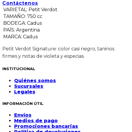
Contáctenos
VARIETAL
:
Petit Verdot
TAMAÑO
:
750 cc
BODEGA
:
Cadus
PAÍS
:
Argentina
MARCA
:
Cadus
Petit Verdot Signature: color casi negro, taninos
firmes y notas de violeta y especias.
INSTITUCIONAL
Quiénes somos
Sucursales
Legales
INFORMACIÓN ÚTIL
Envíos
Medios de pago
Promociones bancarias
Política de devoluciones