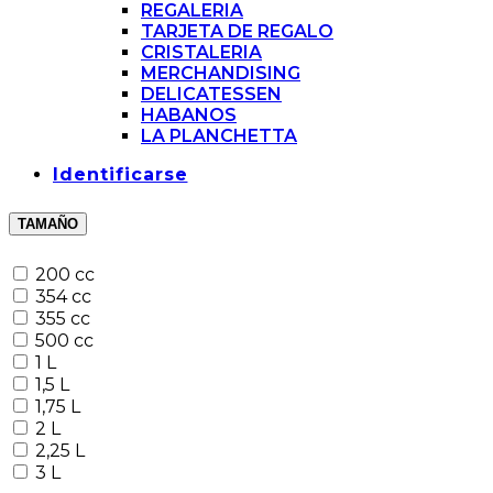
REGALERIA
TARJETA DE REGALO
CRISTALERIA
MERCHANDISING
DELICATESSEN
HABANOS
LA PLANCHETTA
Identificarse
TAMAÑO
200 cc
354 cc
355 cc
500 cc
1 L
1,5 L
1,75 L
2 L
2,25 L
3 L