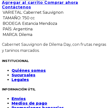
Agregar al carrito
Comprar ahora
Contáctenos
VARIETAL
:
Cabernet Sauvignon
TAMAÑO
:
750 cc
BODEGA
:
Estancia Mendoza
PAÍS
:
Argentina
MARCA
:
Dilema
Cabernet Sauvignon de Dilema Day, con frutas negras
y taninos marcados.
INSTITUCIONAL
Quiénes somos
Sucursales
Legales
INFORMACIÓN ÚTIL
Envíos
Medios de pago
Promociones bancarias