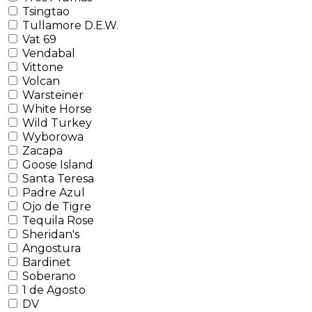
Tsingtao
Tullamore D.E.W.
Vat 69
Vendabal
Vittone
Volcan
Warsteiner
White Horse
Wild Turkey
Wyborowa
Zacapa
Goose Island
Santa Teresa
Padre Azul
Ojo de Tigre
Tequila Rose
Sheridan's
Angostura
Bardinet
Soberano
1 de Agosto
DV