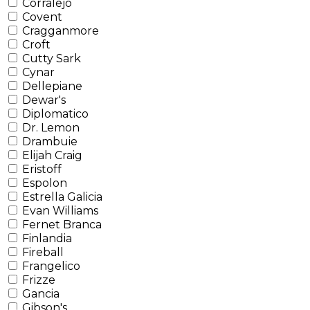
Corralejo
Covent
Cragganmore
Croft
Cutty Sark
Cynar
Dellepiane
Dewar's
Diplomatico
Dr. Lemon
Drambuie
Elijah Craig
Eristoff
Espolon
Estrella Galicia
Evan Williams
Fernet Branca
Finlandia
Fireball
Frangelico
Frizze
Gancia
Gibson's