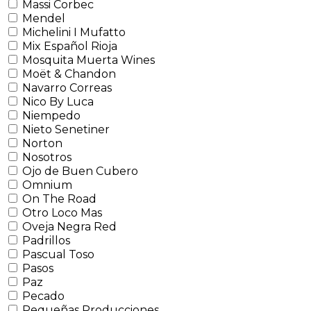
Massi Corbec
Mendel
Michelini I Mufatto
Mix Español Rioja
Mosquita Muerta Wines
Moët & Chandon
Navarro Correas
Nico By Luca
Niempedo
Nieto Senetiner
Norton
Nosotros
Ojo de Buen Cubero
Omnium
On The Road
Otro Loco Mas
Oveja Negra Red
Padrillos
Pascual Toso
Pasos
Paz
Pecado
Pequeñas Producciones