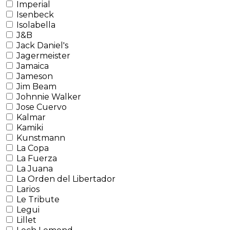
Imperial
Isenbeck
Isolabella
J&B
Jack Daniel's
Jagermeister
Jamaica
Jameson
Jim Beam
Johnnie Walker
Jose Cuervo
Kalmar
Kamiki
Kunstmann
La Copa
La Fuerza
La Juana
La Orden del Libertador
Larios
Le Tribute
Legui
Lillet