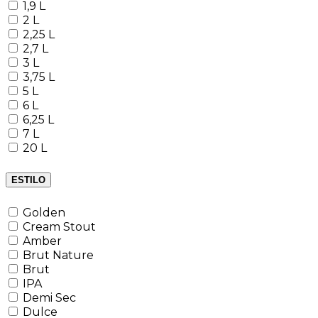
1,9 L
2 L
2,25 L
2,7 L
3 L
3,75 L
5 L
6 L
6,25 L
7 L
20 L
ESTILO
Golden
Cream Stout
Amber
Brut Nature
Brut
IPA
Demi Sec
Dulce