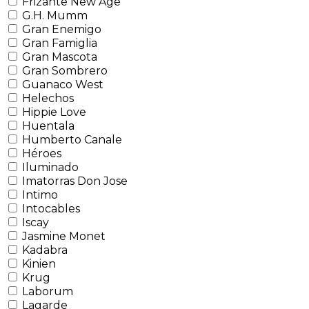
Frizante New Age
G.H. Mumm
Gran Enemigo
Gran Famiglia
Gran Mascota
Gran Sombrero
Guanaco West
Helechos
Hippie Love
Huentala
Humberto Canale
Héroes
Iluminado
Imatorras Don Jose
Intimo
Intocables
Iscay
Jasmine Monet
Kadabra
Kinien
Krug
Laborum
Lagarde