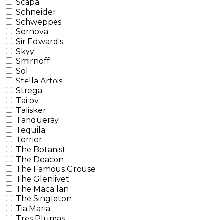
Scapa
Schneider
Schweppes
Sernova
Sir Edward's
Skyy
Smirnoff
Sol
Stella Artois
Strega
Tailov
Talisker
Tanqueray
Tequila
Terrier
The Botanist
The Deacon
The Famous Grouse
The Glenlivet
The Macallan
The Singleton
Tia Maria
Tres Plumas