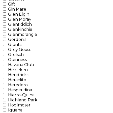
Gift
Gin Mare
Glen Elgin
Glen Moray
Glenfiddich
Glenkinchie
Glenmorangie
Gordon's
Grant's
Grey Goose
Grolsch
Guinness
Havana Club
Heineken
Hendrick's
Heraclito
Heredero
Hesperidina
Hierro-Quina
Highland Park
Hodlmoser
Iguana