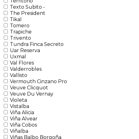
Territorio
Texto Subito -
The President
Tikal
Tomero
Trapiche
Trivento
Tundra Finca Secreto
Uar Reserva
Uxmal
Val Flores
Valderrobles
Vallisto
Vermouth Cinzano Pro
Veuve Clicquot
Veuve Du Vernay
Violeta
Vistalba
Viña Alicia
Viña Alvear
Viña Cobos
Viñalba
Viñas Balbo Borgoña