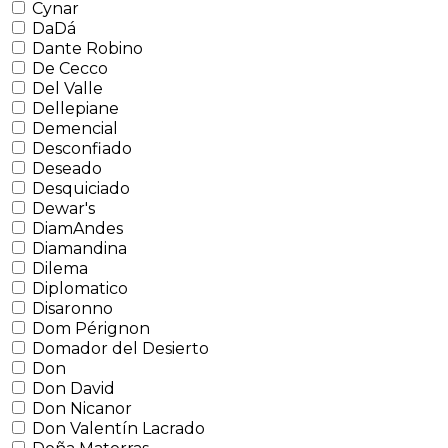
Cynar
DaDá
Dante Robino
De Cecco
Del Valle
Dellepiane
Demencial
Desconfiado
Deseado
Desquiciado
Dewar's
DiamAndes
Diamandina
Dilema
Diplomatico
Disaronno
Dom Pérignon
Domador del Desierto
Don
Don David
Don Nicanor
Don Valentín Lacrado