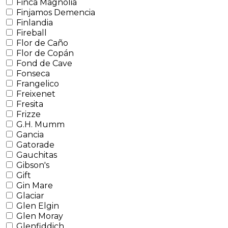
Finca Magnolia
Finjamos Demencia
Finlandia
Fireball
Flor de Caño
Flor de Copán
Fond de Cave
Fonseca
Frangelico
Freixenet
Fresita
Frizze
G.H. Mumm
Gancia
Gatorade
Gauchitas
Gibson's
Gift
Gin Mare
Glaciar
Glen Elgin
Glen Moray
Glenfiddich