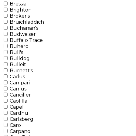
Bressia
Brighton
Broker's
Bruichladdich
Buchanan's
Budweiser
Buffalo Trace
Buhero
Bull's
Bulldog
Bulleit
Burnett's
Cadus
Campari
Camus
Canciller
Caol Ila
Capel
Cardhu
Carlsberg
Caro
Carpano