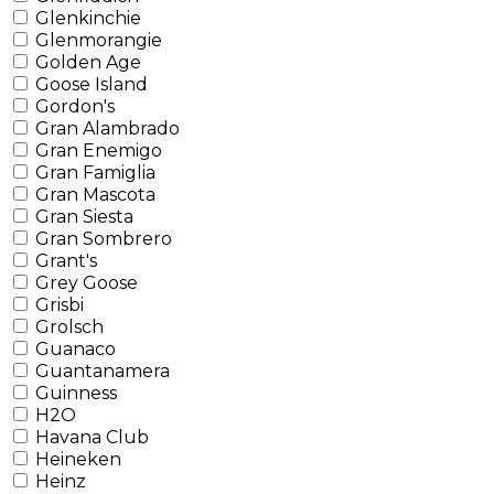
Glenkinchie
Glenmorangie
Golden Age
Goose Island
Gordon's
Gran Alambrado
Gran Enemigo
Gran Famiglia
Gran Mascota
Gran Siesta
Gran Sombrero
Grant's
Grey Goose
Grisbi
Grolsch
Guanaco
Guantanamera
Guinness
H2O
Havana Club
Heineken
Heinz