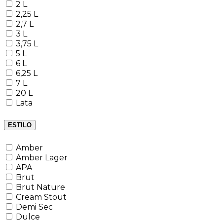
2 L
2,25 L
2,7 L
3 L
3,75 L
5 L
6 L
6,25 L
7 L
20 L
Lata
ESTILO
Amber
Amber Lager
APA
Brut
Brut Nature
Cream Stout
Demi Sec
Dulce