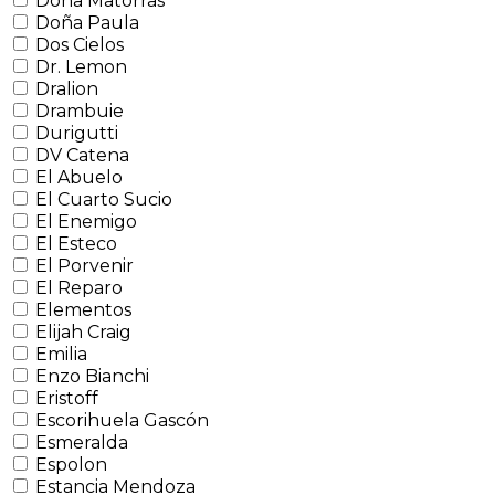
Doña Matorras
Doña Paula
Dos Cielos
Dr. Lemon
Dralion
Drambuie
Durigutti
DV Catena
El Abuelo
El Cuarto Sucio
El Enemigo
El Esteco
El Porvenir
El Reparo
Elementos
Elijah Craig
Emilia
Enzo Bianchi
Eristoff
Escorihuela Gascón
Esmeralda
Espolon
Estancia Mendoza