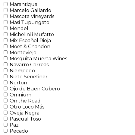
Marantiqua
Marcelo Gallardo
Mascota Vineyards
Masi Tupungato
Mendel
Michelini i Mufatto
Mix Español Rioja
Moët & Chandon
Monteviejo
Mosquita Muerta Wines
Navarro Correas
Niempedo
Nieto Senetiner
Norton
Ojo de Buen Cubero
Omnium
On the Road
Otro Loco Más
Oveja Negra
Pascual Toso
Paz
Pecado