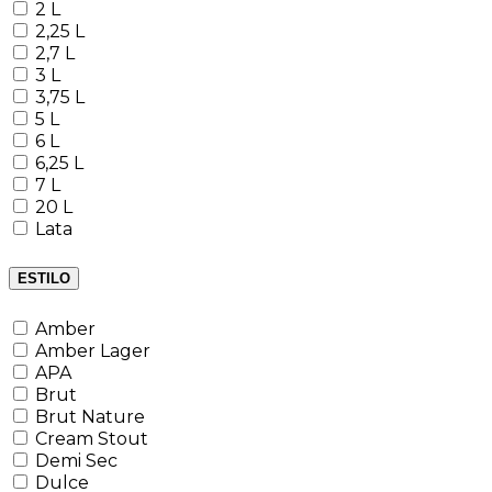
2 L
2,25 L
2,7 L
3 L
3,75 L
5 L
6 L
6,25 L
7 L
20 L
Lata
ESTILO
Amber
Amber Lager
APA
Brut
Brut Nature
Cream Stout
Demi Sec
Dulce