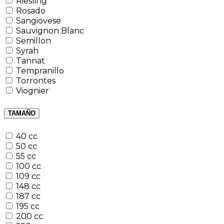
Riesling
Rosado
Sangiovese
Sauvignon Blanc
Semillon
Syrah
Tannat
Tempranillo
Torrontes
Viognier
TAMAÑO
40 cc
50 cc
55 cc
100 cc
109 cc
148 cc
187 cc
195 cc
200 cc