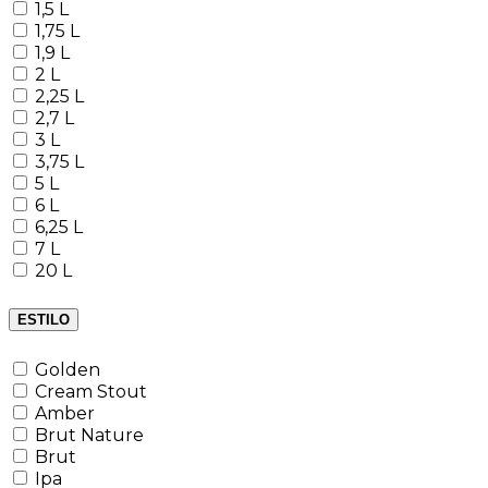
1,5 L
1,75 L
1,9 L
2 L
2,25 L
2,7 L
3 L
3,75 L
5 L
6 L
6,25 L
7 L
20 L
ESTILO
Golden
Cream Stout
Amber
Brut Nature
Brut
Ipa