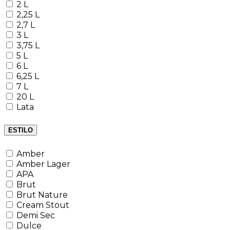
2 L
2,25 L
2,7 L
3 L
3,75 L
5 L
6 L
6,25 L
7 L
20 L
Lata
ESTILO
Amber
Amber Lager
APA
Brut
Brut Nature
Cream Stout
Demi Sec
Dulce