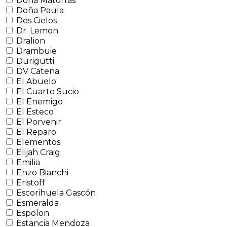
Doña Matorras
Doña Paula
Dos Cielos
Dr. Lemon
Dralion
Drambuie
Durigutti
DV Catena
El Abuelo
El Cuarto Sucio
El Enemigo
El Esteco
El Porvenir
El Reparo
Elementos
Elijah Craig
Emilia
Enzo Bianchi
Eristoff
Escorihuela Gascón
Esmeralda
Espolon
Estancia Mendoza