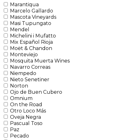
Marantiqua
Marcelo Gallardo
Mascota Vineyards
Masi Tupungato
Mendel
Michelini i Mufatto
Mix Español Rioja
Moët & Chandon
Monteviejo
Mosquita Muerta Wines
Navarro Correas
Niempedo
Nieto Senetiner
Norton
Ojo de Buen Cubero
Omnium
On the Road
Otro Loco Más
Oveja Negra
Pascual Toso
Paz
Pecado