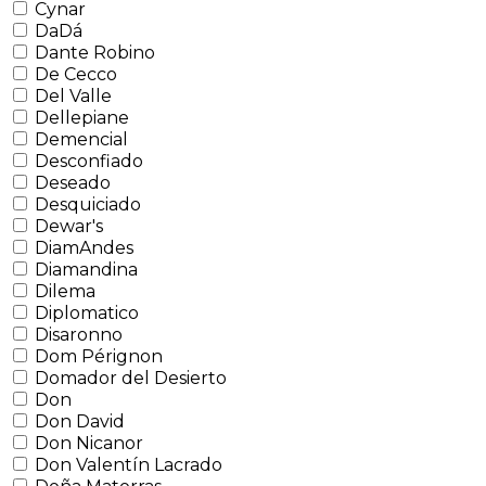
Cynar
DaDá
Dante Robino
De Cecco
Del Valle
Dellepiane
Demencial
Desconfiado
Deseado
Desquiciado
Dewar's
DiamAndes
Diamandina
Dilema
Diplomatico
Disaronno
Dom Pérignon
Domador del Desierto
Don
Don David
Don Nicanor
Don Valentín Lacrado