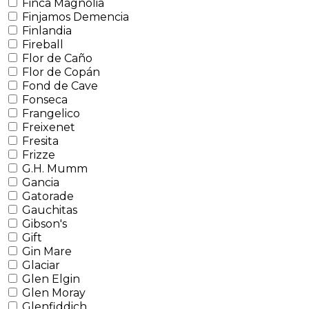
Finca Magnolia
Finjamos Demencia
Finlandia
Fireball
Flor de Caño
Flor de Copán
Fond de Cave
Fonseca
Frangelico
Freixenet
Fresita
Frizze
G.H. Mumm
Gancia
Gatorade
Gauchitas
Gibson's
Gift
Gin Mare
Glaciar
Glen Elgin
Glen Moray
Glenfiddich