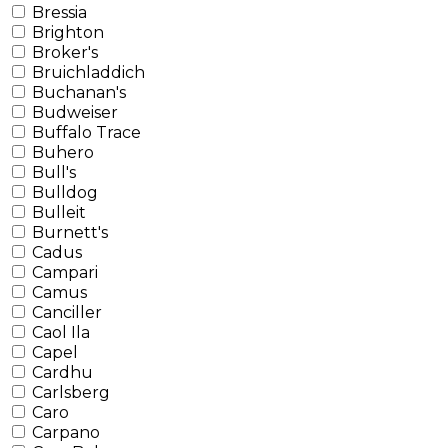
Bressia
Brighton
Broker's
Bruichladdich
Buchanan's
Budweiser
Buffalo Trace
Buhero
Bull's
Bulldog
Bulleit
Burnett's
Cadus
Campari
Camus
Canciller
Caol Ila
Capel
Cardhu
Carlsberg
Caro
Carpano