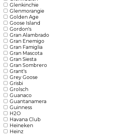
Glenkinchie
Glenmorangie
Golden Age
Goose Island
Gordon's
Gran Alambrado
Gran Enemigo
Gran Famiglia
Gran Mascota
Gran Siesta
Gran Sombrero
Grant's
Grey Goose
Grisbi
Grolsch
Guanaco
Guantanamera
Guinness
H2O
Havana Club
Heineken
Heinz