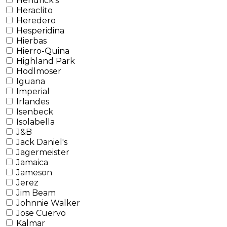
Hendrick's
Heraclito
Heredero
Hesperidina
Hierbas
Hierro-Quina
Highland Park
Hodlmoser
Iguana
Imperial
Irlandes
Isenbeck
Isolabella
J&B
Jack Daniel's
Jagermeister
Jamaica
Jameson
Jerez
Jim Beam
Johnnie Walker
Jose Cuervo
Kalmar