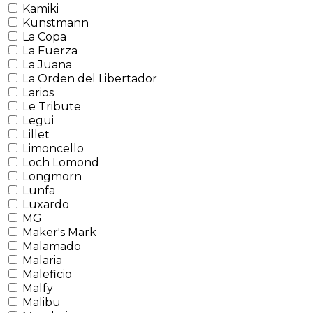
Kamiki
Kunstmann
La Copa
La Fuerza
La Juana
La Orden del Libertador
Larios
Le Tribute
Legui
Lillet
Limoncello
Loch Lomond
Longmorn
Lunfa
Luxardo
MG
Maker's Mark
Malamado
Malaria
Maleficio
Malfy
Malibu