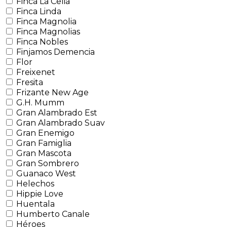
Finca La Celia
Finca Linda
Finca Magnolia
Finca Magnolias
Finca Nobles
Finjamos Demencia
Flor
Freixenet
Fresita
Frizante New Age
G.H. Mumm
Gran Alambrado Est
Gran Alambrado Suav
Gran Enemigo
Gran Famiglia
Gran Mascota
Gran Sombrero
Guanaco West
Helechos
Hippie Love
Huentala
Humberto Canale
Héroes