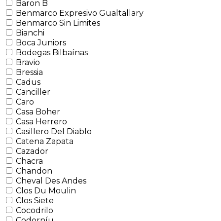
Baron B
Benmarco Expresivo Gualtallary
Benmarco Sin Limites
Bianchi
Boca Juniors
Bodegas Bilbaínas
Bravio
Bressia
Cadus
Canciller
Caro
Casa Boher
Casa Herrero
Casillero Del Diablo
Catena Zapata
Cazador
Chacra
Chandon
Cheval Des Andes
Clos Du Moulin
Clos Siete
Cocodrilo
Codorníu