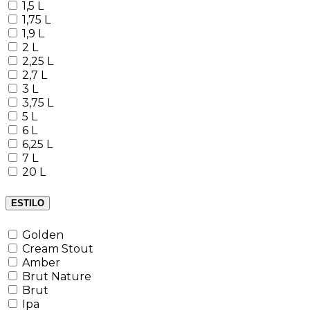
1,5 L
1,75 L
1,9 L
2 L
2,25 L
2,7 L
3 L
3,75 L
5 L
6 L
6,25 L
7 L
20 L
ESTILO
Golden
Cream Stout
Amber
Brut Nature
Brut
Ipa