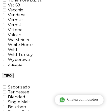
Tullamore D.E.W.
Vat 69
Vecchio
Vendabal
Vermut
Vermú
Vittone
Volcan
Warsteiner
White Horse
Wild
Wild Turkey
Wyborowa
Zacapa
TIPO
Saborizado
Tennessee
Blended
Chatea con nosotros
Single Malt
Bourbon