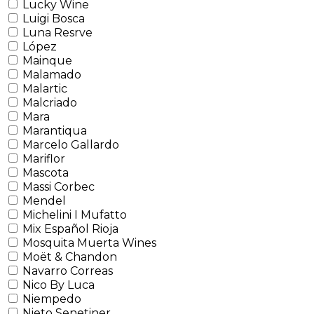
Lucky Wine
Luigi Bosca
Luna Resrve
López
Mainque
Malamado
Malartic
Malcriado
Mara
Marantiqua
Marcelo Gallardo
Mariflor
Mascota
Massi Corbec
Mendel
Michelini I Mufatto
Mix Español Rioja
Mosquita Muerta Wines
Moët & Chandon
Navarro Correas
Nico By Luca
Niempedo
Nieto Senetiner