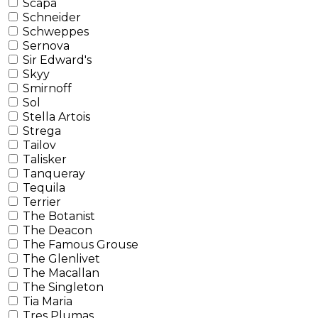
Scapa
Schneider
Schweppes
Sernova
Sir Edward's
Skyy
Smirnoff
Sol
Stella Artois
Strega
Tailov
Talisker
Tanqueray
Tequila
Terrier
The Botanist
The Deacon
The Famous Grouse
The Glenlivet
The Macallan
The Singleton
Tia Maria
Tres Plumas