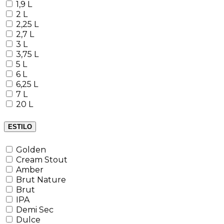
1,9 L
2 L
2,25 L
2,7 L
3 L
3,75 L
5 L
6 L
6,25 L
7 L
20 L
ESTILO
Golden
Cream Stout
Amber
Brut Nature
Brut
IPA
Demi Sec
Dulce