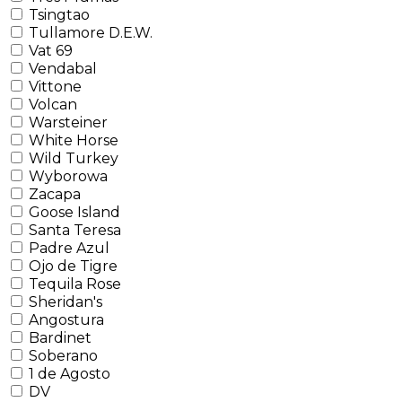
Tsingtao
Tullamore D.E.W.
Vat 69
Vendabal
Vittone
Volcan
Warsteiner
White Horse
Wild Turkey
Wyborowa
Zacapa
Goose Island
Santa Teresa
Padre Azul
Ojo de Tigre
Tequila Rose
Sheridan's
Angostura
Bardinet
Soberano
1 de Agosto
DV