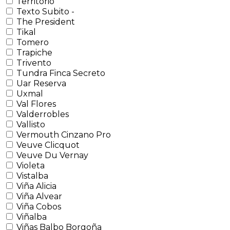
Territorio
Texto Subito -
The President
Tikal
Tomero
Trapiche
Trivento
Tundra Finca Secreto
Uar Reserva
Uxmal
Val Flores
Valderrobles
Vallisto
Vermouth Cinzano Pro
Veuve Clicquot
Veuve Du Vernay
Violeta
Vistalba
Viña Alicia
Viña Alvear
Viña Cobos
Viñalba
Viñas Balbo Borgoña