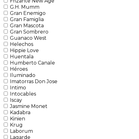
Frizante New Age
G.H. Mumm
Gran Enemigo
Gran Famiglia
Gran Mascota
Gran Sombrero
Guanaco West
Helechos
Hippie Love
Huentala
Humberto Canale
Héroes
Iluminado
Imatorras Don Jose
Intimo
Intocables
Iscay
Jasmine Monet
Kadabra
Kinien
Krug
Laborum
Lagarde