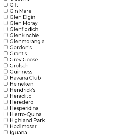
Gift
Gin Mare
Glen Elgin
Glen Moray
Glenfiddich
Glenkinchie
Glenmorangie
Gordon's
Grant's
Grey Goose
Grolsch
Guinness
Havana Club
Heineken
Hendrick's
Heraclito
Heredero
Hesperidina
Hierro-Quina
Highland Park
Hodlmoser
Iguana