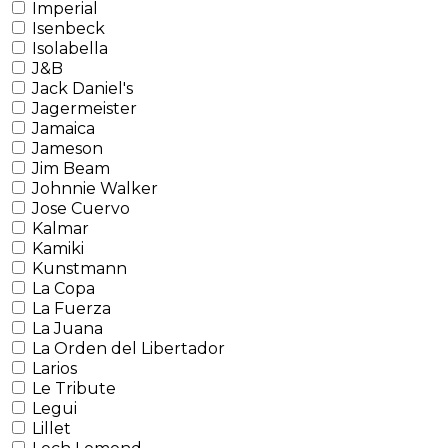
Imperial
Isenbeck
Isolabella
J&B
Jack Daniel's
Jagermeister
Jamaica
Jameson
Jim Beam
Johnnie Walker
Jose Cuervo
Kalmar
Kamiki
Kunstmann
La Copa
La Fuerza
La Juana
La Orden del Libertador
Larios
Le Tribute
Legui
Lillet