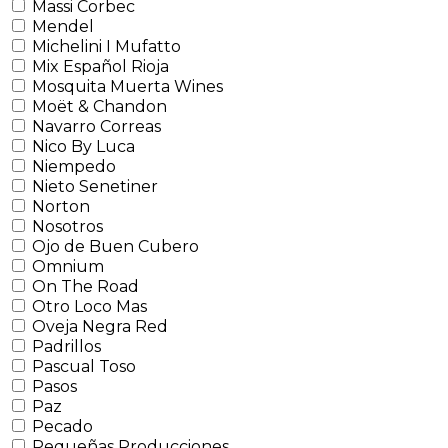
Massi Corbec
Mendel
Michelini I Mufatto
Mix Español Rioja
Mosquita Muerta Wines
Moët & Chandon
Navarro Correas
Nico By Luca
Niempedo
Nieto Senetiner
Norton
Nosotros
Ojo de Buen Cubero
Omnium
On The Road
Otro Loco Mas
Oveja Negra Red
Padrillos
Pascual Toso
Pasos
Paz
Pecado
Pequeñas Producciones