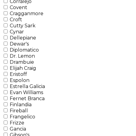
Corralejo
Covent
Cragganmore
Croft
Cutty Sark
Cynar
Dellepiane
Dewar's
Diplomatico
Dr. Lemon
Drambuie
Elijah Craig
Eristoff
Espolon
Estrella Galicia
Evan Williams
Fernet Branca
Finlandia
Fireball
Frangelico
Frizze
Gancia
Gibson's