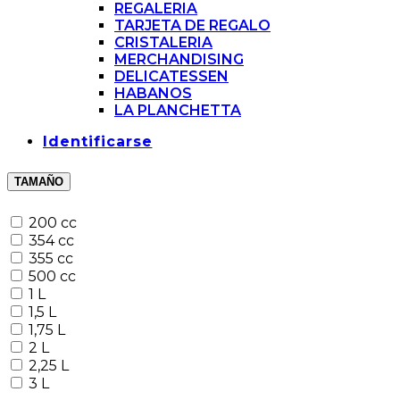
REGALERIA
TARJETA DE REGALO
CRISTALERIA
MERCHANDISING
DELICATESSEN
HABANOS
LA PLANCHETTA
Identificarse
TAMAÑO
200 cc
354 cc
355 cc
500 cc
1 L
1,5 L
1,75 L
2 L
2,25 L
3 L