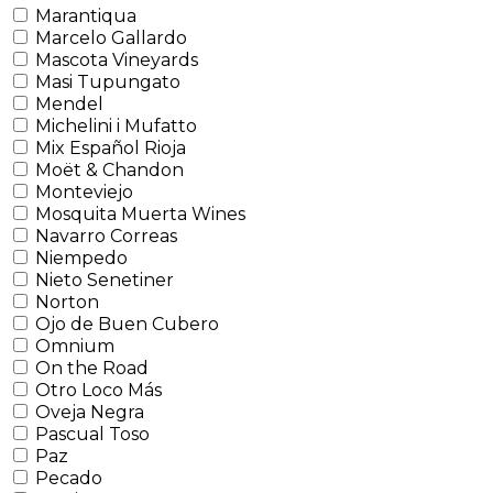
Marantiqua
Marcelo Gallardo
Mascota Vineyards
Masi Tupungato
Mendel
Michelini i Mufatto
Mix Español Rioja
Moët & Chandon
Monteviejo
Mosquita Muerta Wines
Navarro Correas
Niempedo
Nieto Senetiner
Norton
Ojo de Buen Cubero
Omnium
On the Road
Otro Loco Más
Oveja Negra
Pascual Toso
Paz
Pecado