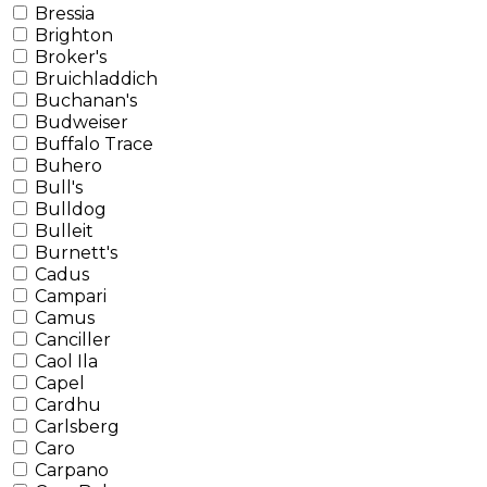
Bressia
Brighton
Broker's
Bruichladdich
Buchanan's
Budweiser
Buffalo Trace
Buhero
Bull's
Bulldog
Bulleit
Burnett's
Cadus
Campari
Camus
Canciller
Caol Ila
Capel
Cardhu
Carlsberg
Caro
Carpano