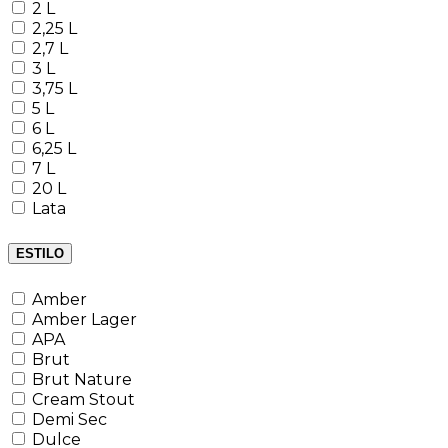
2 L
2,25 L
2,7 L
3 L
3,75 L
5 L
6 L
6,25 L
7 L
20 L
Lata
ESTILO
Amber
Amber Lager
APA
Brut
Brut Nature
Cream Stout
Demi Sec
Dulce