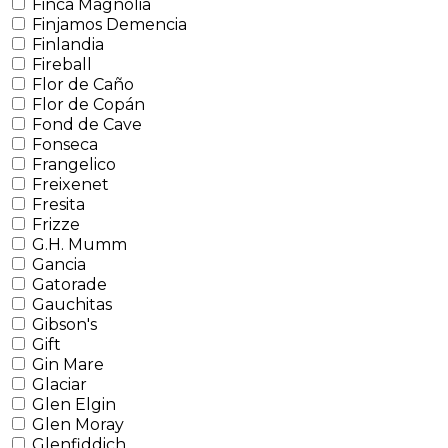
Finca Magnolia
Finjamos Demencia
Finlandia
Fireball
Flor de Caño
Flor de Copán
Fond de Cave
Fonseca
Frangelico
Freixenet
Fresita
Frizze
G.H. Mumm
Gancia
Gatorade
Gauchitas
Gibson's
Gift
Gin Mare
Glaciar
Glen Elgin
Glen Moray
Glenfiddich