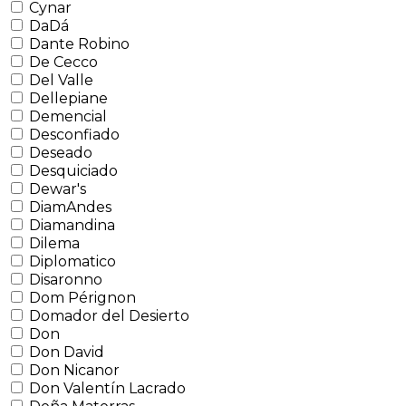
Cynar
DaDá
Dante Robino
De Cecco
Del Valle
Dellepiane
Demencial
Desconfiado
Deseado
Desquiciado
Dewar's
DiamAndes
Diamandina
Dilema
Diplomatico
Disaronno
Dom Pérignon
Domador del Desierto
Don
Don David
Don Nicanor
Don Valentín Lacrado