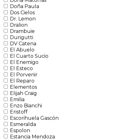
Doña Matorras
Doña Paula
Dos Cielos
Dr. Lemon
Dralion
Drambuie
Durigutti
DV Catena
El Abuelo
El Cuarto Sucio
El Enemigo
El Esteco
El Porvenir
El Reparo
Elementos
Elijah Craig
Emilia
Enzo Bianchi
Eristoff
Escorihuela Gascón
Esmeralda
Espolon
Estancia Mendoza