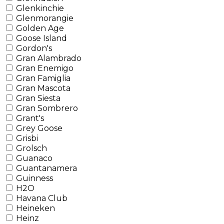
Glenkinchie
Glenmorangie
Golden Age
Goose Island
Gordon's
Gran Alambrado
Gran Enemigo
Gran Famiglia
Gran Mascota
Gran Siesta
Gran Sombrero
Grant's
Grey Goose
Grisbi
Grolsch
Guanaco
Guantanamera
Guinness
H2O
Havana Club
Heineken
Heinz