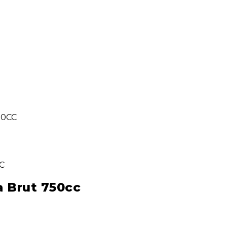
50CC
a Brut 750cc