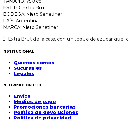
TAMAÑO
:
750 cc
ESTILO
:
Extra Brut
BODEGA
:
Nieto Senetiner
PAÍS
:
Argentina
MARCA
:
Nieto Senetiner
El Extra Brut de la casa, con un toque de azúcar que l
INSTITUCIONAL
Quiénes somos
Sucursales
Legales
INFORMACIÓN ÚTIL
Envíos
Medios de pago
Promociones bancarias
Política de devoluciones
Política de privacidad