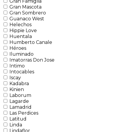
Gran Famiglia
Gran Mascota
Gran Sombrero
Guanaco West
Helechos
Hippie Love
Huentala
Humberto Canale
Héroes
Iluminado
Imatorras Don Jose
Intimo
Intocables
Iscay
Kadabra
Kinien
Laborum
Lagarde
Lamadrid
Las Perdices
Latitud
Linda
Lindaflor