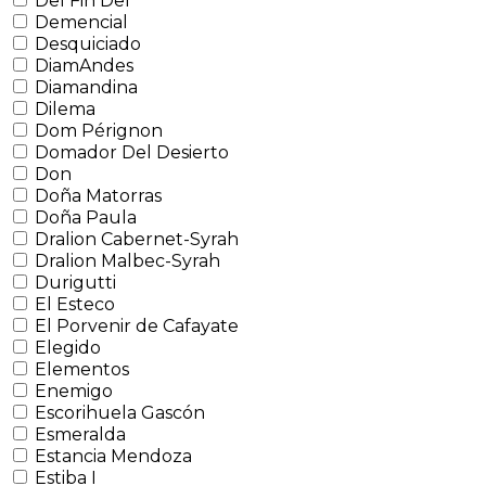
Del Fin Del
Demencial
Desquiciado
DiamAndes
Diamandina
Dilema
Dom Pérignon
Domador Del Desierto
Don
Doña Matorras
Doña Paula
Dralion Cabernet-Syrah
Dralion Malbec-Syrah
Durigutti
El Esteco
El Porvenir de Cafayate
Elegido
Elementos
Enemigo
Escorihuela Gascón
Esmeralda
Estancia Mendoza
Estiba I