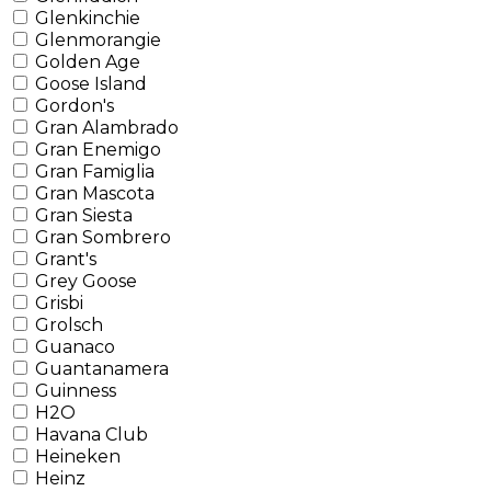
Glenkinchie
Glenmorangie
Golden Age
Goose Island
Gordon's
Gran Alambrado
Gran Enemigo
Gran Famiglia
Gran Mascota
Gran Siesta
Gran Sombrero
Grant's
Grey Goose
Grisbi
Grolsch
Guanaco
Guantanamera
Guinness
H2O
Havana Club
Heineken
Heinz