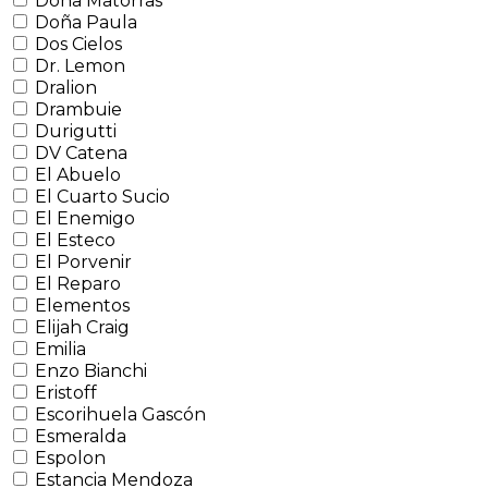
Doña Matorras
Doña Paula
Dos Cielos
Dr. Lemon
Dralion
Drambuie
Durigutti
DV Catena
El Abuelo
El Cuarto Sucio
El Enemigo
El Esteco
El Porvenir
El Reparo
Elementos
Elijah Craig
Emilia
Enzo Bianchi
Eristoff
Escorihuela Gascón
Esmeralda
Espolon
Estancia Mendoza