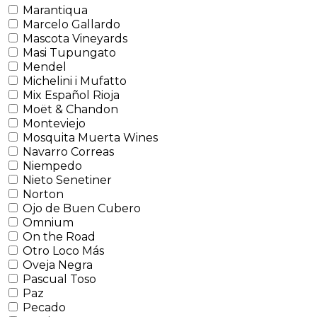
Marantiqua
Marcelo Gallardo
Mascota Vineyards
Masi Tupungato
Mendel
Michelini i Mufatto
Mix Español Rioja
Moët & Chandon
Monteviejo
Mosquita Muerta Wines
Navarro Correas
Niempedo
Nieto Senetiner
Norton
Ojo de Buen Cubero
Omnium
On the Road
Otro Loco Más
Oveja Negra
Pascual Toso
Paz
Pecado