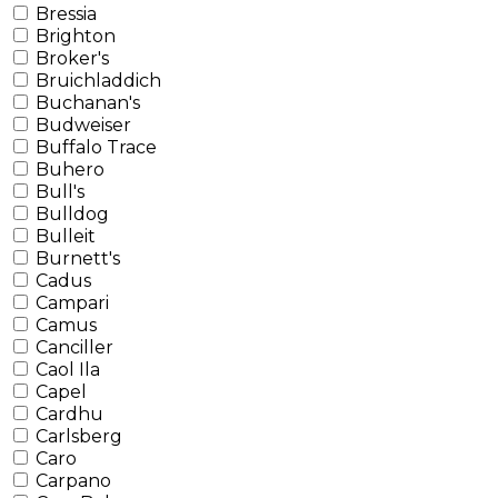
Bressia
Brighton
Broker's
Bruichladdich
Buchanan's
Budweiser
Buffalo Trace
Buhero
Bull's
Bulldog
Bulleit
Burnett's
Cadus
Campari
Camus
Canciller
Caol Ila
Capel
Cardhu
Carlsberg
Caro
Carpano