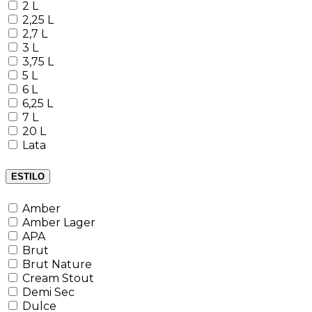
2 L
2,25 L
2,7 L
3 L
3,75 L
5 L
6 L
6,25 L
7 L
20 L
Lata
ESTILO
Amber
Amber Lager
APA
Brut
Brut Nature
Cream Stout
Demi Sec
Dulce