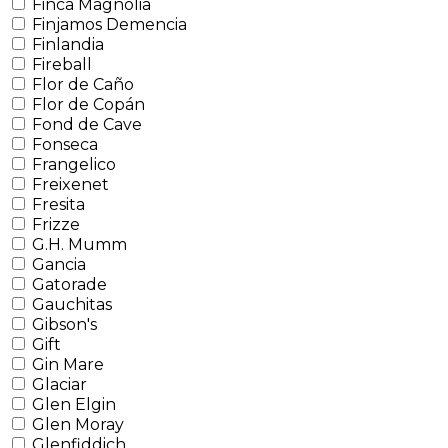
Finca Magnolia
Finjamos Demencia
Finlandia
Fireball
Flor de Caño
Flor de Copán
Fond de Cave
Fonseca
Frangelico
Freixenet
Fresita
Frizze
G.H. Mumm
Gancia
Gatorade
Gauchitas
Gibson's
Gift
Gin Mare
Glaciar
Glen Elgin
Glen Moray
Glenfiddich