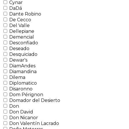
Cynar
DaDá
Dante Robino
De Cecco
Del Valle
Dellepiane
Demencial
Desconfiado
Deseado
Desquiciado
Dewar's
DiamAndes
Diamandina
Dilema
Diplomatico
Disaronno
Dom Pérignon
Domador del Desierto
Don
Don David
Don Nicanor
Don Valentín Lacrado