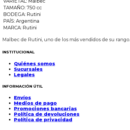
VARIETAL
:
Malbec
TAMAÑO
:
750 cc
BODEGA
:
Rutini
PAÍS
:
Argentina
MARCA
:
Rutini
Malbec de Rutini, uno de los más vendidos de su rango. 
INSTITUCIONAL
Quiénes somos
Sucursales
Legales
INFORMACIÓN ÚTIL
Envíos
Medios de pago
Promociones bancarias
Política de devoluciones
Política de privacidad