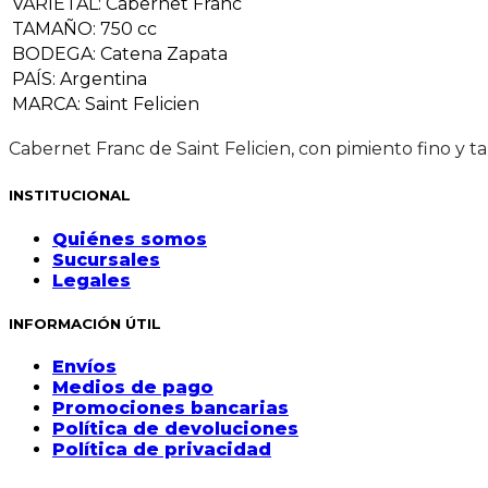
VARIETAL
:
Cabernet Franc
TAMAÑO
:
750 cc
BODEGA
:
Catena Zapata
PAÍS
:
Argentina
MARCA
:
Saint Felicien
Cabernet Franc de Saint Felicien, con pimiento fino y t
INSTITUCIONAL
Quiénes somos
Sucursales
Legales
INFORMACIÓN ÚTIL
Envíos
Medios de pago
Promociones bancarias
Política de devoluciones
Política de privacidad