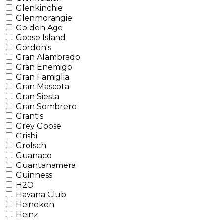
Glenkinchie
Glenmorangie
Golden Age
Goose Island
Gordon's
Gran Alambrado
Gran Enemigo
Gran Famiglia
Gran Mascota
Gran Siesta
Gran Sombrero
Grant's
Grey Goose
Grisbi
Grolsch
Guanaco
Guantanamera
Guinness
H2O
Havana Club
Heineken
Heinz