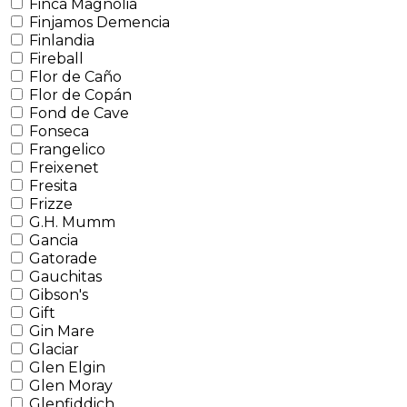
Finca Magnolia
Finjamos Demencia
Finlandia
Fireball
Flor de Caño
Flor de Copán
Fond de Cave
Fonseca
Frangelico
Freixenet
Fresita
Frizze
G.H. Mumm
Gancia
Gatorade
Gauchitas
Gibson's
Gift
Gin Mare
Glaciar
Glen Elgin
Glen Moray
Glenfiddich