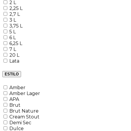
2 L
2,25 L
2,7 L
3 L
3,75 L
5 L
6 L
6,25 L
7 L
20 L
Lata
ESTILO
Amber
Amber Lager
APA
Brut
Brut Nature
Cream Stout
Demi Sec
Dulce