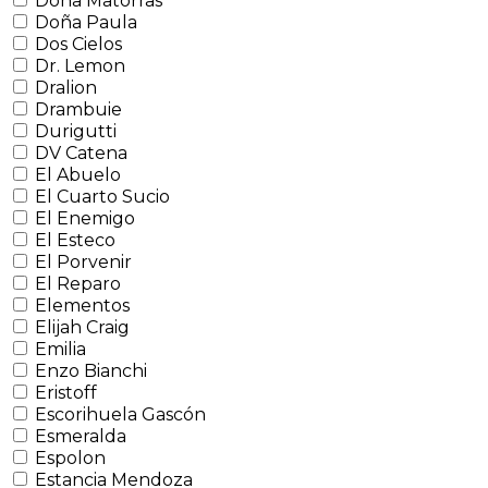
Doña Matorras
Doña Paula
Dos Cielos
Dr. Lemon
Dralion
Drambuie
Durigutti
DV Catena
El Abuelo
El Cuarto Sucio
El Enemigo
El Esteco
El Porvenir
El Reparo
Elementos
Elijah Craig
Emilia
Enzo Bianchi
Eristoff
Escorihuela Gascón
Esmeralda
Espolon
Estancia Mendoza