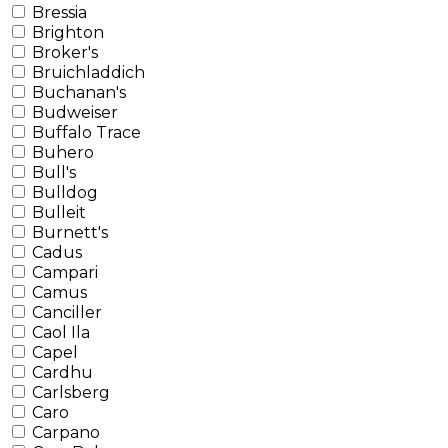
Bressia
Brighton
Broker's
Bruichladdich
Buchanan's
Budweiser
Buffalo Trace
Buhero
Bull's
Bulldog
Bulleit
Burnett's
Cadus
Campari
Camus
Canciller
Caol Ila
Capel
Cardhu
Carlsberg
Caro
Carpano