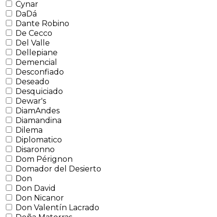
Cynar
DaDá
Dante Robino
De Cecco
Del Valle
Dellepiane
Demencial
Desconfiado
Deseado
Desquiciado
Dewar's
DiamAndes
Diamandina
Dilema
Diplomatico
Disaronno
Dom Pérignon
Domador del Desierto
Don
Don David
Don Nicanor
Don Valentín Lacrado