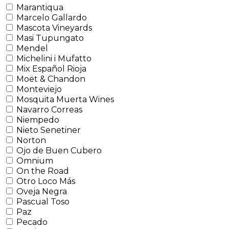
Marantiqua
Marcelo Gallardo
Mascota Vineyards
Masi Tupungato
Mendel
Michelini i Mufatto
Mix Español Rioja
Moët & Chandon
Monteviejo
Mosquita Muerta Wines
Navarro Correas
Niempedo
Nieto Senetiner
Norton
Ojo de Buen Cubero
Omnium
On the Road
Otro Loco Más
Oveja Negra
Pascual Toso
Paz
Pecado