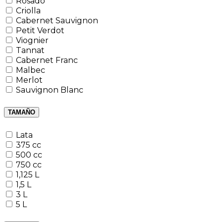
Rosado
Criolla
Cabernet Sauvignon
Petit Verdot
Viognier
Tannat
Cabernet Franc
Malbec
Merlot
Sauvignon Blanc
TAMAÑO
Lata
375 cc
500 cc
750 cc
1,125 L
1,5 L
3 L
5 L