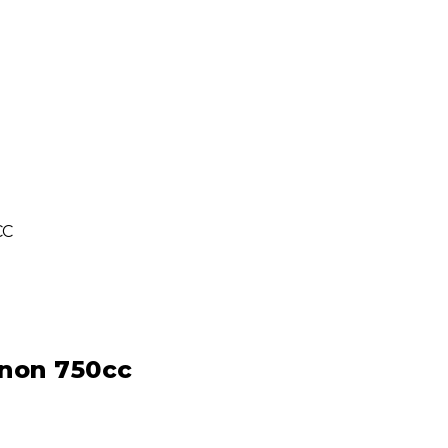
CC
gnon 750cc