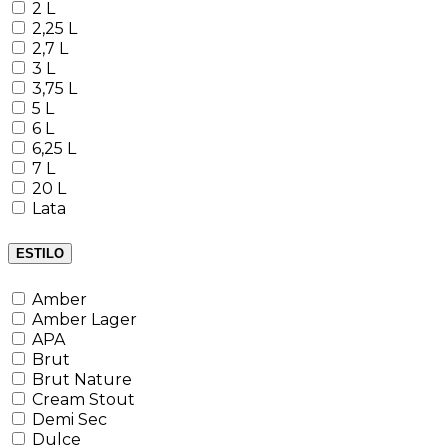
2 L
2,25 L
2,7 L
3 L
3,75 L
5 L
6 L
6,25 L
7 L
20 L
Lata
ESTILO
Amber
Amber Lager
APA
Brut
Brut Nature
Cream Stout
Demi Sec
Dulce