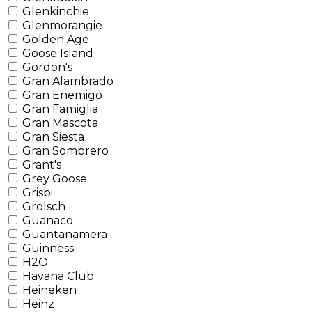
Glenkinchie
Glenmorangie
Golden Age
Goose Island
Gordon's
Gran Alambrado
Gran Enemigo
Gran Famiglia
Gran Mascota
Gran Siesta
Gran Sombrero
Grant's
Grey Goose
Grisbi
Grolsch
Guanaco
Guantanamera
Guinness
H2O
Havana Club
Heineken
Heinz