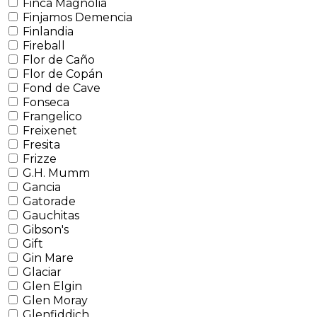
Finca Magnolia
Finjamos Demencia
Finlandia
Fireball
Flor de Caño
Flor de Copán
Fond de Cave
Fonseca
Frangelico
Freixenet
Fresita
Frizze
G.H. Mumm
Gancia
Gatorade
Gauchitas
Gibson's
Gift
Gin Mare
Glaciar
Glen Elgin
Glen Moray
Glenfiddich