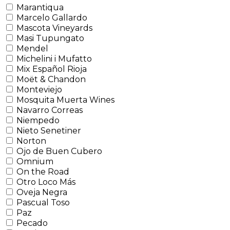
Marantiqua
Marcelo Gallardo
Mascota Vineyards
Masi Tupungato
Mendel
Michelini i Mufatto
Mix Español Rioja
Moët & Chandon
Monteviejo
Mosquita Muerta Wines
Navarro Correas
Niempedo
Nieto Senetiner
Norton
Ojo de Buen Cubero
Omnium
On the Road
Otro Loco Más
Oveja Negra
Pascual Toso
Paz
Pecado