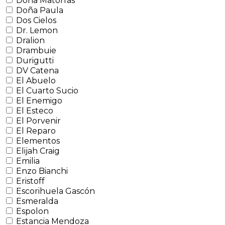
Doña Matorras
Doña Paula
Dos Cielos
Dr. Lemon
Dralion
Drambuie
Durigutti
DV Catena
El Abuelo
El Cuarto Sucio
El Enemigo
El Esteco
El Porvenir
El Reparo
Elementos
Elijah Craig
Emilia
Enzo Bianchi
Eristoff
Escorihuela Gascón
Esmeralda
Espolon
Estancia Mendoza