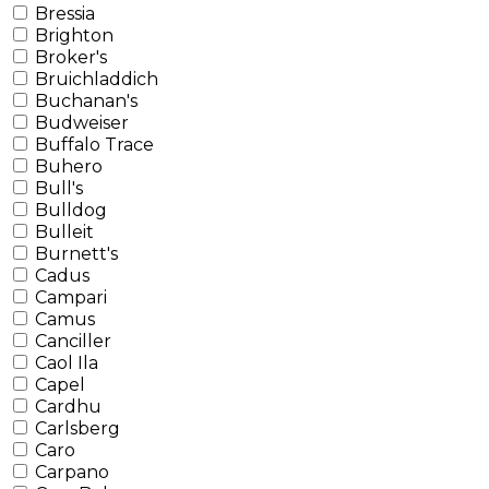
Bressia
Brighton
Broker's
Bruichladdich
Buchanan's
Budweiser
Buffalo Trace
Buhero
Bull's
Bulldog
Bulleit
Burnett's
Cadus
Campari
Camus
Canciller
Caol Ila
Capel
Cardhu
Carlsberg
Caro
Carpano