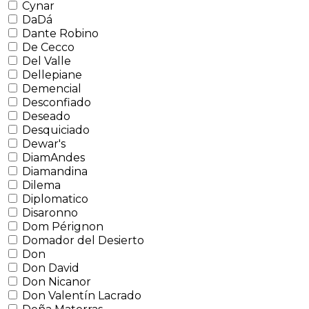
Cynar
DaDá
Dante Robino
De Cecco
Del Valle
Dellepiane
Demencial
Desconfiado
Deseado
Desquiciado
Dewar's
DiamAndes
Diamandina
Dilema
Diplomatico
Disaronno
Dom Pérignon
Domador del Desierto
Don
Don David
Don Nicanor
Don Valentín Lacrado