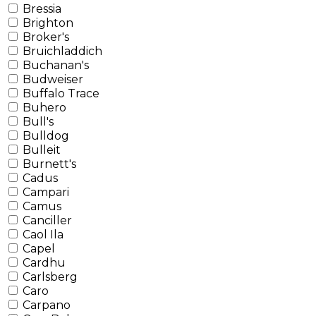
Bressia
Brighton
Broker's
Bruichladdich
Buchanan's
Budweiser
Buffalo Trace
Buhero
Bull's
Bulldog
Bulleit
Burnett's
Cadus
Campari
Camus
Canciller
Caol Ila
Capel
Cardhu
Carlsberg
Caro
Carpano