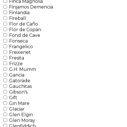
Finca Magnolia
Finjamos Demencia
Finlandia
Fireball
Flor de Caño
Flor de Copán
Fond de Cave
Fonseca
Frangelico
Freixenet
Fresita
Frizze
G.H. Mumm
Gancia
Gatorade
Gauchitas
Gibson's
Gift
Gin Mare
Glaciar
Glen Elgin
Glen Moray
Glenfiddich