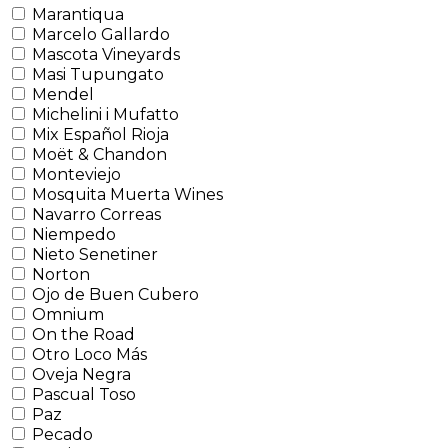
Marantiqua
Marcelo Gallardo
Mascota Vineyards
Masi Tupungato
Mendel
Michelini i Mufatto
Mix Español Rioja
Moët & Chandon
Monteviejo
Mosquita Muerta Wines
Navarro Correas
Niempedo
Nieto Senetiner
Norton
Ojo de Buen Cubero
Omnium
On the Road
Otro Loco Más
Oveja Negra
Pascual Toso
Paz
Pecado