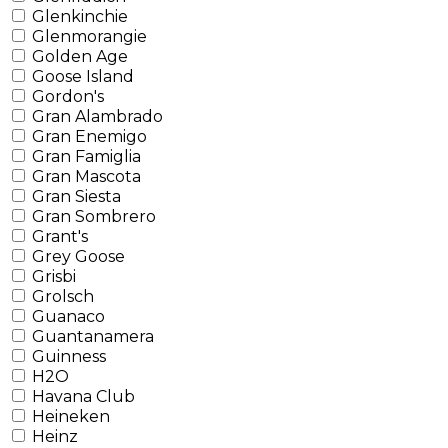
Glenkinchie
Glenmorangie
Golden Age
Goose Island
Gordon's
Gran Alambrado
Gran Enemigo
Gran Famiglia
Gran Mascota
Gran Siesta
Gran Sombrero
Grant's
Grey Goose
Grisbi
Grolsch
Guanaco
Guantanamera
Guinness
H2O
Havana Club
Heineken
Heinz