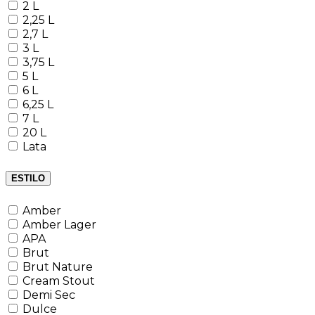
2 L
2,25 L
2,7 L
3 L
3,75 L
5 L
6 L
6,25 L
7 L
20 L
Lata
ESTILO
Amber
Amber Lager
APA
Brut
Brut Nature
Cream Stout
Demi Sec
Dulce