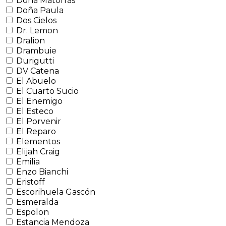
Doña Matorras
Doña Paula
Dos Cielos
Dr. Lemon
Dralion
Drambuie
Durigutti
DV Catena
El Abuelo
El Cuarto Sucio
El Enemigo
El Esteco
El Porvenir
El Reparo
Elementos
Elijah Craig
Emilia
Enzo Bianchi
Eristoff
Escorihuela Gascón
Esmeralda
Espolon
Estancia Mendoza