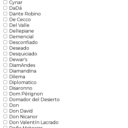
Cynar
DaDá
Dante Robino
De Cecco
Del Valle
Dellepiane
Demencial
Desconfiado
Deseado
Desquiciado
Dewar's
DiamAndes
Diamandina
Dilema
Diplomatico
Disaronno
Dom Pérignon
Domador del Desierto
Don
Don David
Don Nicanor
Don Valentín Lacrado