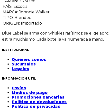
TAMAÑO
:
750 cc
PAÍS
:
Escocia
MARCA
:
Johnnie Walker
TIPO
:
Blended
ORIGEN
:
Importado
Blue Label se arma con whiskies rarísimos: se elige ap
estira muchísimo. Cada botella va numerada a mano.
INSTITUCIONAL
Quiénes somos
Sucursales
Legales
INFORMACIÓN ÚTIL
Envíos
Medios de pago
Promociones bancarias
Política de devoluciones
Política de privacidad