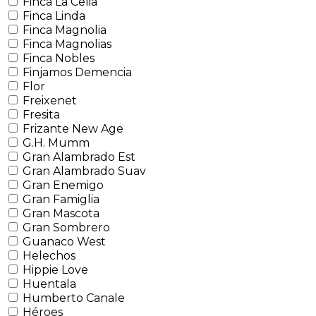
Finca La Celia
Finca Linda
Finca Magnolia
Finca Magnolias
Finca Nobles
Finjamos Demencia
Flor
Freixenet
Fresita
Frizante New Age
G.H. Mumm
Gran Alambrado Est
Gran Alambrado Suav
Gran Enemigo
Gran Famiglia
Gran Mascota
Gran Sombrero
Guanaco West
Helechos
Hippie Love
Huentala
Humberto Canale
Héroes