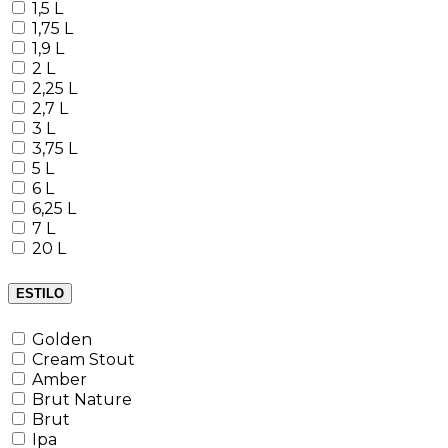
1,5 L
1,75 L
1,9 L
2 L
2,25 L
2,7 L
3 L
3,75 L
5 L
6 L
6,25 L
7 L
20 L
ESTILO
Golden
Cream Stout
Amber
Brut Nature
Brut
Ipa