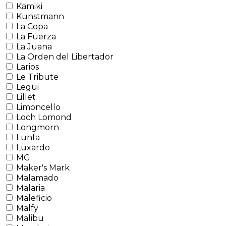
Kamiki
Kunstmann
La Copa
La Fuerza
La Juana
La Orden del Libertador
Larios
Le Tribute
Legui
Lillet
Limoncello
Loch Lomond
Longmorn
Lunfa
Luxardo
MG
Maker's Mark
Malamado
Malaria
Maleficio
Malfy
Malibu