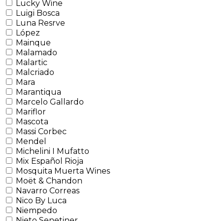
Lucky Wine
Luigi Bosca
Luna Resrve
López
Mainque
Malamado
Malartic
Malcriado
Mara
Marantiqua
Marcelo Gallardo
Mariflor
Mascota
Massi Corbec
Mendel
Michelini I Mufatto
Mix Español Rioja
Mosquita Muerta Wines
Moët & Chandon
Navarro Correas
Nico By Luca
Niempedo
Nieto Senetiner