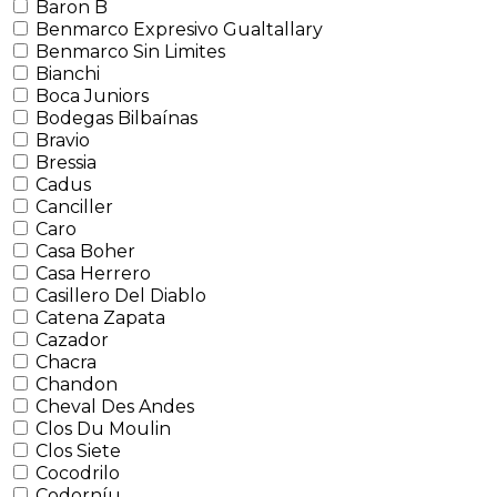
Baron B
Benmarco Expresivo Gualtallary
Benmarco Sin Limites
Bianchi
Boca Juniors
Bodegas Bilbaínas
Bravio
Bressia
Cadus
Canciller
Caro
Casa Boher
Casa Herrero
Casillero Del Diablo
Catena Zapata
Cazador
Chacra
Chandon
Cheval Des Andes
Clos Du Moulin
Clos Siete
Cocodrilo
Codorníu