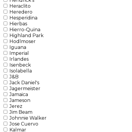
Hendrick's
Heraclito
Heredero
Hesperidina
Hierbas
Hierro-Quina
Highland Park
Hodlmoser
Iguana
Imperial
Irlandes
Isenbeck
Isolabella
J&B
Jack Daniel's
Jagermeister
Jamaica
Jameson
Jerez
Jim Beam
Johnnie Walker
Jose Cuervo
Kalmar