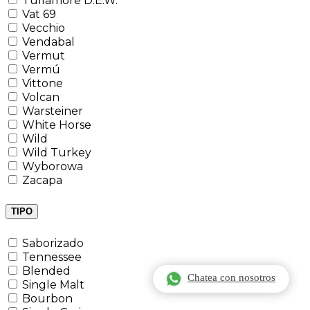
Tullamore D.E.W.
Vat 69
Vecchio
Vendabal
Vermut
Vermú
Vittone
Volcan
Warsteiner
White Horse
Wild
Wild Turkey
Wyborowa
Zacapa
TIPO
Saborizado
Tennessee
Blended
Chatea con nosotros
Single Malt
Bourbon