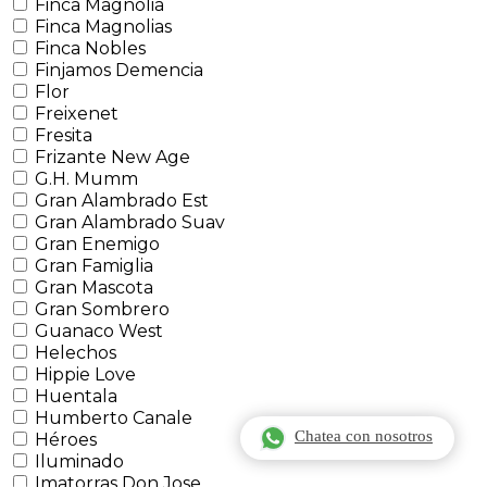
Finca Magnolia
Finca Magnolias
Finca Nobles
Finjamos Demencia
Flor
Freixenet
Fresita
Frizante New Age
G.H. Mumm
Gran Alambrado Est
Gran Alambrado Suav
Gran Enemigo
Gran Famiglia
Gran Mascota
Gran Sombrero
Guanaco West
Helechos
Hippie Love
Huentala
Humberto Canale
Chatea con nosotros
Héroes
Iluminado
Imatorras Don Jose