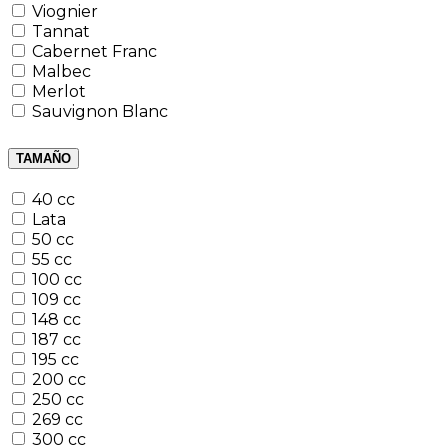
Viognier
Tannat
Cabernet Franc
Malbec
Merlot
Sauvignon Blanc
TAMAÑO
40 cc
Lata
50 cc
55 cc
100 cc
109 cc
148 cc
187 cc
195 cc
200 cc
250 cc
269 cc
300 cc