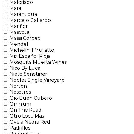
Malcriado
Mara
Marantiqua
Marcelo Gallardo
Mariflor
Mascota
Massi Corbec
Mendel
Michelini I Mufatto
Mix Español Rioja
Mosquita Muerta Wines
Nico By Luca
Nieto Senetiner
Nobles Single Vineyard
Norton
Nosotros
Ojo Buen Cubero
Omnium
On The Road
Otro Loco Mas
Oveja Negra Red
Padrillos
Pascual Toso