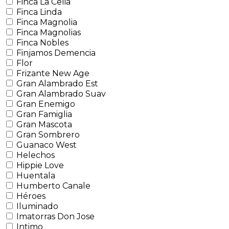
Finca La Celia
Finca Linda
Finca Magnolia
Finca Magnolias
Finca Nobles
Finjamos Demencia
Flor
Frizante New Age
Gran Alambrado Est
Gran Alambrado Suav
Gran Enemigo
Gran Famiglia
Gran Mascota
Gran Sombrero
Guanaco West
Helechos
Hippie Love
Huentala
Humberto Canale
Héroes
Iluminado
Imatorras Don Jose
Intimo