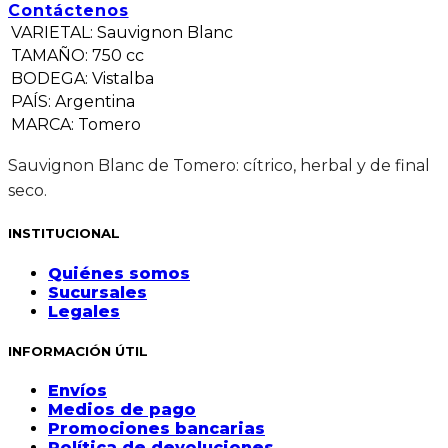
Contáctenos
VARIETAL
:
Sauvignon Blanc
TAMAÑO
:
750 cc
BODEGA
:
Vistalba
PAÍS
:
Argentina
MARCA
:
Tomero
Sauvignon Blanc de Tomero: cítrico, herbal y de final
seco.
INSTITUCIONAL
Quiénes somos
Sucursales
Legales
INFORMACIÓN ÚTIL
Envíos
Medios de pago
Promociones bancarias
Política de devoluciones